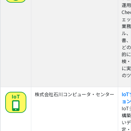
運用
Che
ェッ
業務
ル、
書、
どの
的に
検・
に実
のツ
株式会社石川コンピュータ・センター
Io
ョン
Io
構築
いデ
定・