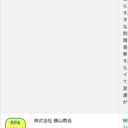
ら
す
タ
な
刻
煩
表
単
す
ら
イ
て
怠
連
が
株式会社 横山商会
W
シ