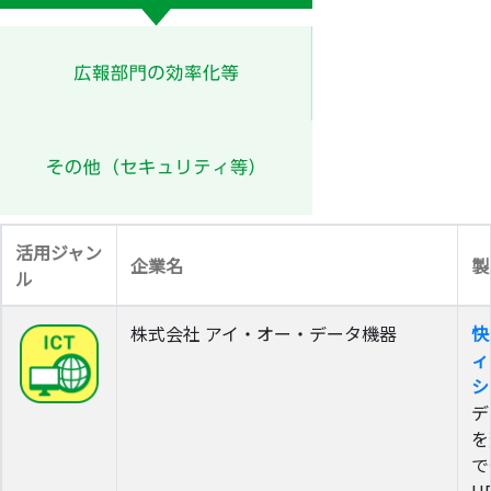
活用ジャン
企業名
製
ル
株式会社 アイ・オー・データ機器
快
ィ
シ
デ
を
で