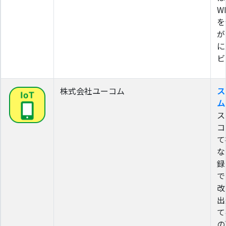
W
を
が
に
ビ
株式会社ユーコム
ス
ム
ス
コ
て
な
録
で
改
出
て
の