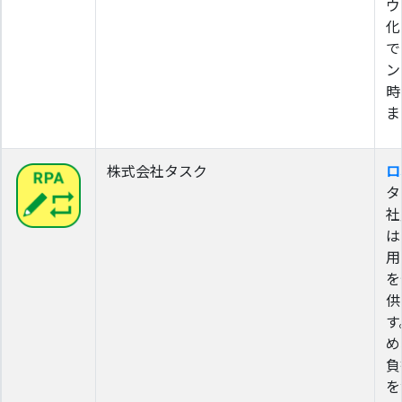
ウ
化
で
ン
時
ま
株式会社タスク
ロ
タ
社
は
用
を
供
す
め
負
を