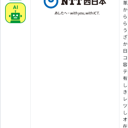
革
か
ら
ら
う
ざ
か
日
コ
容
テ
有
し
き
レ
ツ
し
オ
在