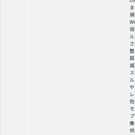
U
ま
領
W
倍
ル
さ
整
肩
減
ス
ル
や
レ
効
モ
ブ
像
供