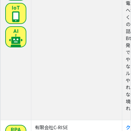
電
へ
く
の
詰
B
発
で
や
な
ル
や
れ
な
境
れ
有限会社C-RISE
ク