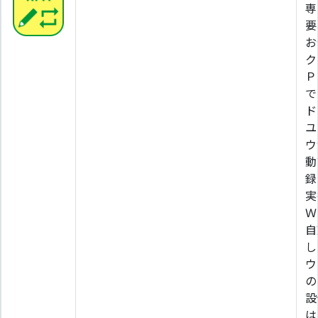
専
要
お
ク
Ｐ
で
ド
ユ
ウ
動
録
実
Ｗ
自
し
ウ
の
設
は