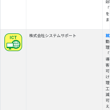
R
「
を
ま
株式会社システムサポート
就
勤
理
「
導
客
可
け
理
工
減
可
え