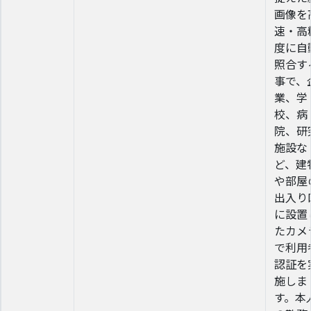
画像を
速・高
度に自
照合す
事で、
業、学
校、病
院、研
施設な
ど、建
や部屋
出入り
に設置
たカメ
で利用
認証を
施しま
す。本