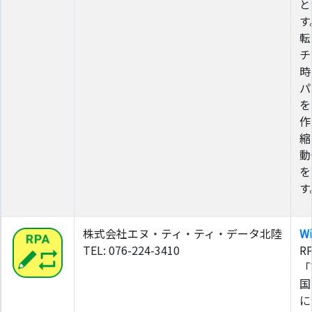
と
す
転
チ
時
パ
を
作
縮
動
を
す
株式会社エヌ・ティ・ティ・データ北陸
Wi
TEL: 076-224-3410
R
「
国
に