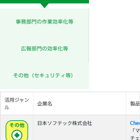
活用ジャン
企業名
製品
ル
日本ソフテック株式会社
Che
「マ
チェ