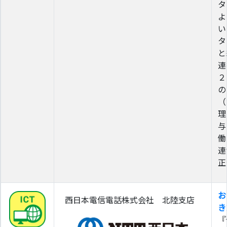
タ
よ
い
タ
と
連
２
の
（
理
与
働
連
正
お
西日本電信電話株式会社 北陸支店
き
『