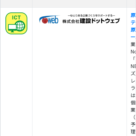
原
テ
原
ー
業
N
「
N
ズ
レ
ラ
は
個
業
（
予
理