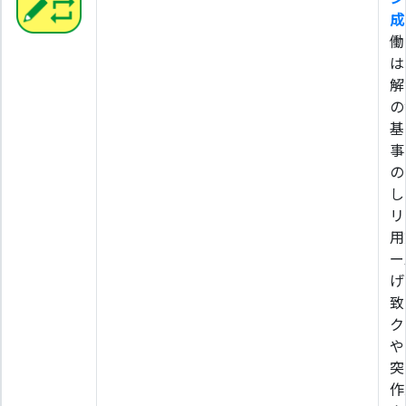
成
働
は
解
の
基
事
の
し
リ
用
ー
げ
致
ク
や
突
作