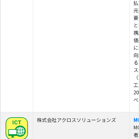
払
元
要
と
携
価
に
向
る
ス
（
工
2
べ
株式会社アクロスソリューションズ
M
M
者