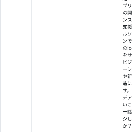
プリ
の開
ンス
支援
ルソ
ンで
のI
をサ
ビジ
ーシ
や新
造に
す。
デア
いこ
一緒
ジし
か？