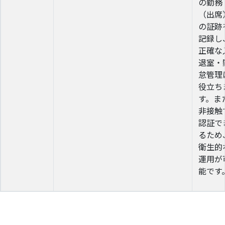
の勤務
（出席
の証跡
記録し
正確な
退室・
怠管理
役立ち
す。ま
非接触
認証で
るため
衛生的
運用が
能です